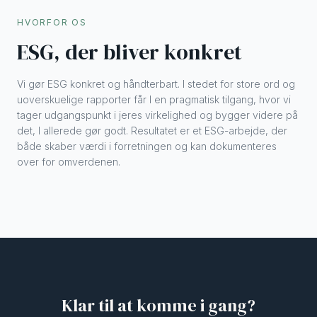
HVORFOR OS
ESG, der bliver konkret
Vi gør ESG konkret og håndterbart. I stedet for store ord og
uoverskuelige rapporter får I en pragmatisk tilgang, hvor vi
tager udgangspunkt i jeres virkelighed og bygger videre på
det, I allerede gør godt. Resultatet er et ESG-arbejde, der
både skaber værdi i forretningen og kan dokumenteres
over for omverdenen.
Klar til at komme i gang?