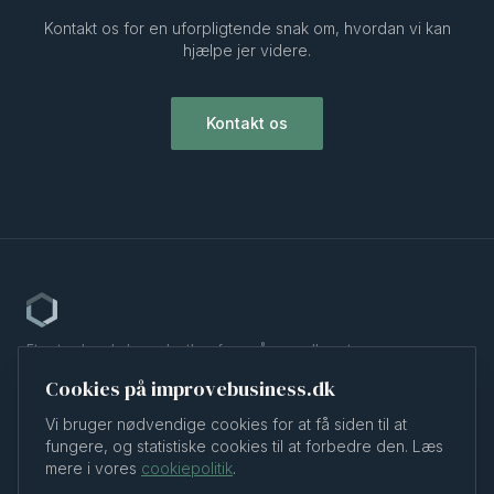
Kontakt os for en uforpligtende snak om, hvordan vi kan
hjælpe jer videre.
Kontakt os
Et nytænkende konsulenthus for små og mellemstore
virksomheder.
Cookies på improvebusiness.dk
Ydelser
Om os
Vi bruger nødvendige cookies for at få siden til at
Cases
fungere, og statistiske cookies til at forbedre den. Læs
Kontakt
mere i vores
cookiepolitik
.