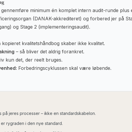
ing
 I gennemføre minimum én komplet intern audit-runde plus e
ificeringsorgan (DANAK-akkrediteret) og forbered jer på St
ng) og Stage 2 (implementeringsaudit).
kopieret kvalitetshåndbog skaber ikke kvalitet.
akning
– så bliver det aldrig forankret.
iv kun det, der reelt bruges.
venhed:
Forbedringscyklussen skal være løbende.
 på jeres processer – ikke en standardskabelon.
g er rygraden i den nye standard.