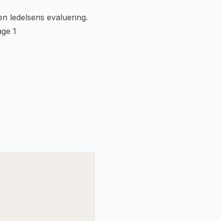
n ledelsens evaluering.
age 1