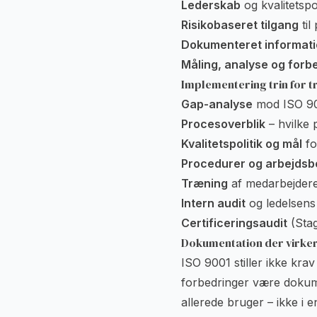
Lederskab
og kvalitetspol
Risikobaseret tilgang
til
Dokumenteret informat
Måling, analyse og forb
Implementering trin for t
Gap-analyse
mod ISO 90
Procesoverblik
– hvilke 
Kvalitetspolitik og mål
fo
Procedurer og arbejdsb
Træning
af medarbejdere
Intern audit
og ledelsens
Certificeringsaudit
(Stag
Dokumentation der virke
ISO 9001 stiller ikke kra
forbedringer være dokum
allerede bruger – ikke i