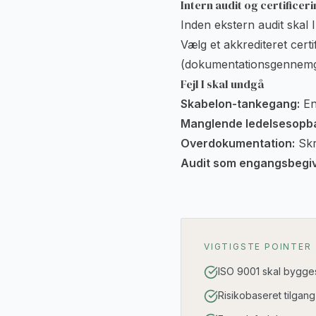
Intern audit og certificer
Inden ekstern audit skal
Vælg et akkrediteret cert
(dokumentationsgennemga
Fejl I skal undgå
Skabelon-tankegang:
En 
Manglende ledelsesopb
Overdokumentation:
Skr
Audit som engangsbegi
VIGTIGSTE POINTER
ISO 9001 skal bygges
Risikobaseret tilgan