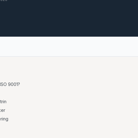
 ISO 9001?
trin
ker
ering