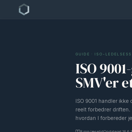
GUIDE ·
ISO-LEDELSES
ISO 9001
SMV'er e
ISO 9001 handler ikke 
reelt forbedrer drifte
hvordan I forbereder jer
8
min læsetid
Opdateret
16.6.