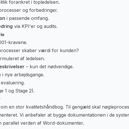
itik forankret i topledelsen.
 processer og forbedringer.
ion
i passende omfang.
edring
via KPI'er og audits.
rin
01-kravene.
processer skaber værdi for kunden?
rmuleret af ledelsen.
eskrivelser
– kun det nødvendige.
 i nye arbejdsgange.
 evaluering.
e 1 og Stage 2).
r
v om en stor kvalitetshåndbog. Til gengæld skal nøgleproces
enteret. Vi anbefaler at bygge dokumentationen i de syst
 en parallel verden af Word-dokumenter.