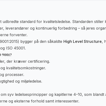
udbredte standard for kvalitetsledelse. Standarden stiller k
er, leverandører og kontinuerlig forbedring – så jeres orga
derne forventer.
 9001:2015) bygger på den såkaldte
High Level Structure
, 
og
ISO 45001
.
O 9001?
r, der kræver certificering.
 og kvalitetsomkostninger.
 og processer.
ygtighed og miljøledelse.
om syv ledelsesprincipper og kapitlerne 4–10, som blandt
erne og eksterne forhold samt interessenter.