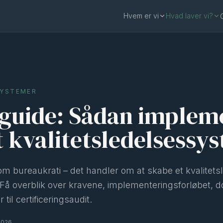
Hvem er vi
Hvad laver vi?
SYSTEMER
-guide: Sådan implem
t kvalitetsledelsessy
om bureaukrati – det handler om at skabe et kvalitet
n. Få overblik over kravene, implementeringsforløbet,
 til certificeringsaudit.
2026