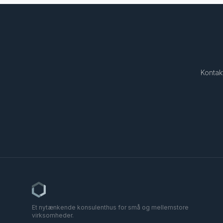
Kontak
Et nytænkende konsulenthus for små og mellemstore
virksomheder.