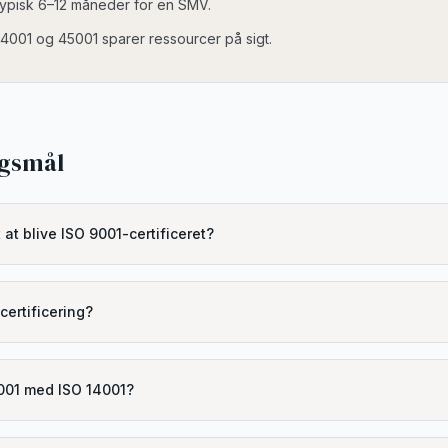
 typisk 6–12 måneder for en SMV.
14001 og 45001 sparer ressourcer på sigt.
rgsmål
 at blive ISO 9001-certificeret?
certificering?
9001 med ISO 14001?