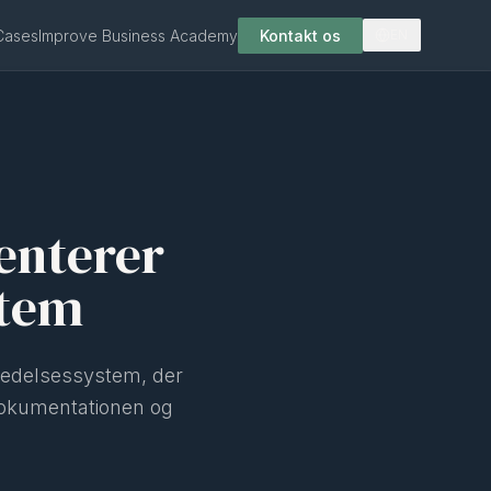
Cases
Improve Business Academy
Kontakt os
EN
enterer
stem
sledelsessystem, der
 dokumentationen og